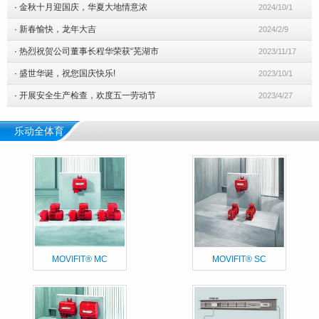
·
金秋十月迎国庆，华夏大地情意浓
2024/10/1
·
新春愉快，龙年大吉
2024/2/9
·
热烈祝贺公司董事长程华荣获“芜湖市
2023/11/17
·
盛世华诞，祝您国庆快乐!
2023/10/1
·
开展安全生产检查，欢度五一劳动节
2023/4/27
乐动全体育
MOVIFIT® MC
MOVIFIT® SC