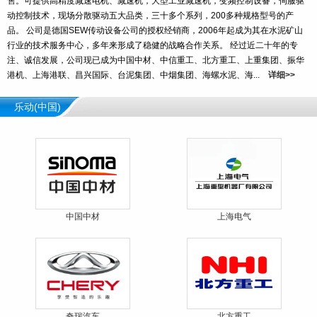
售。可提供高精度减速电机、减速机，大型工业减速机，变频控制设备，伺服驱
动控制技术，现场分散驱动五大品类，三十多个系列，200多种规格型号的产
品。 公司是德国SEW传动设备公司的授权经销商，2006年起成为其在水泥矿山
行业的技术服务中心，多年来形成了稳健的战略合作关系。 经过近二十年的专
注、诚信发展，公司现已成为中国中材、中信重工、北方重工、上重集团、振华
港机、上海港联、昌兴国际、台泥集团、中烟集团、海螺水泥、海...
详细>>
乐动(中国)
中国中材
上海电气
奇瑞汽车
北方重工