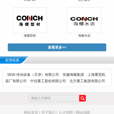
海螺型材
海螺水泥
查看更多>>
友情链接
SEW-传动设备（天津）有限公司
安徽海螺集团
上海重型机
器厂有限公司
中信重工股份有限公司
北方重工集团有限公司
网站首页
|
关于我们
|
人才招聘
|
网站地图