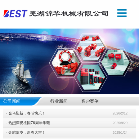
公司新闻
行业新闻
客户案例
·
金马迎新，春节快乐！
2026/2/12
·
热烈庆祝祖国76周年华诞
2025/9/29
·
金蛇贺岁，新春大吉！
2025/1/24