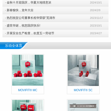
·
金秋十月迎国庆，华夏大地情意浓
2024/10/1
·
新春愉快，龙年大吉
2024/2/9
·
热烈祝贺公司董事长程华荣获“芜湖市
2023/11/17
·
盛世华诞，祝您国庆快乐!
2023/10/1
·
开展安全生产检查，欢度五一劳动节
2023/4/27
乐动全体育
MOVIFIT® MC
MOVIFIT® SC