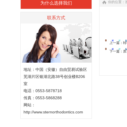
你的位置：
为什么选择我们
联系方式
上一篇：
转
下一篇：
质
地址：中国（安徽）自由贸易试验区
芜湖片区银湖北路38号创业楼B206
室
电话：0553-5878718
传真：0553-5868288
网站：
http://www.sternorthodontics.com