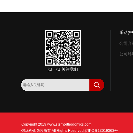
乐动(中
公司介
公司环
扫一扫 关注我们
Copyright 2019
www.sternorthodontics.com
锦华机械 版权所有 All Rights Reserved
皖IPC备13019363号