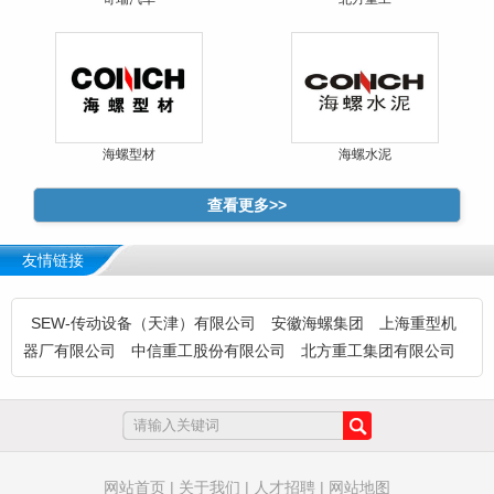
海螺型材
海螺水泥
查看更多>>
友情链接
SEW-传动设备（天津）有限公司
安徽海螺集团
上海重型机
器厂有限公司
中信重工股份有限公司
北方重工集团有限公司
网站首页
|
关于我们
|
人才招聘
|
网站地图